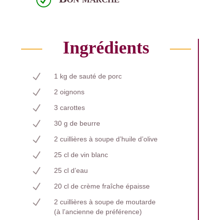
R
Ingrédients
N
1 kg de sauté de porc
N
2 oignons
N
3 carottes
N
30 g de beurre
N
2 cuillières à soupe d’huile d’olive
N
25 cl de vin blanc
N
25 cl d’eau
N
20 cl de crème fraîche épaisse
N
2 cuillières à soupe de moutarde
(à l’ancienne de préférence)